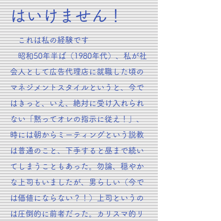
はいけません！
これは私の経験です
昭和50年半ば（1980年代）、私が社
会人として広告代理店に就職した頃の
マネジメントスタイルというと、今で
はきっと、いえ、絶対に受け入れられ
ない「黙ってオレの指示に従え！」、
時には朝からミーティングという説教
は普通のこと、下手すると昼まで続い
てしまうこともあった。勿論、穏やか
な上司もいましたが、男らしい（今で
は価値にならない？！）上司というの
は圧倒的に前者だった。カリスマ的リ