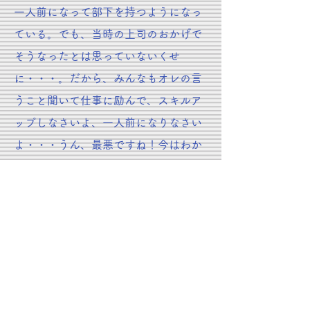
一人前になって部下を持つようになっ
ている。でも、当時の上司のおかげで
そうなったとは思っていないくせ
に・・・。だから、みんなもオレの言
うこと聞いて仕事に励んで、スキルア
ップしなさいよ、一人前になりなさい
よ・・・うん、最悪ですね！今はわか
っています、反省してます。でも当時
は何の疑問もありませんでした。それ
が、オレの（男らしい）スタイルと思
っていたから、でも時々は反省
さて、令和になって、更に新型コロ
ナウイルスにより「新しい生活様式」
が求められています。