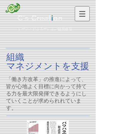
C's Creat
i
on
シーズ・クリエーション合資会社
組織
​マネジメントを支援
​「働き方改革」の推進によって、
皆が心地よく目標に向かって持て
る力を最大限発揮できるようにし
ていくことが求められれていま
す。