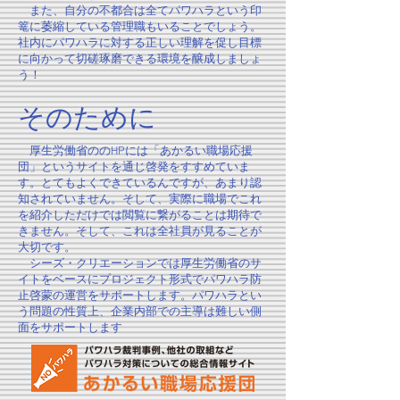
​ また、自分の不都合は全てパワハラという印
篭に萎縮している管理職もいることでしょう。
社内にパワハラに対する正しい理解を促し目標
に向かって切磋琢磨できる環境を醸成しましょ
う！
そのために
厚生労働省ののHPには「あかるい職場応援
団」というサイトを通じ啓発をすすめていま
す。とてもよくできているんですが、あまり認
知されていません。そして、実際に職場でこれ
を紹介しただけでは閲覧に繋がることは期待で
きません。そして、これは全社員が見ることが
大切です。
シーズ・クリエーションでは厚生労働省のサ
イトをベースにプロジェクト形式でパワハラ防
止啓蒙の運営をサポートします。パワハラとい
う問題の性質上、企業内部での主導は難しい側
面をサポートします