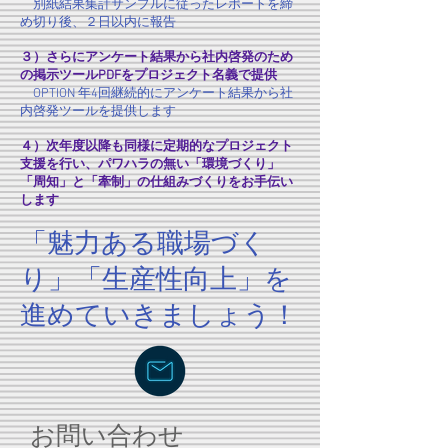
別紙結果集計サンプルに従ったレポートを締
め切り後、２日以内に報告
３）さらにアンケート結果から社内啓発のため
の掲示ツールPDFをプロジェクト名義で提供
OPTION 年4回継続的にアンケート結果から社
内啓発ツールを提供します
４）次年度以降も同様に定期的なプロジェクト
支援を行い、パワハラの無い「環境づくり」
「周知」と「牽制」の仕組みづくりをお手伝い
します
「魅力ある職場づく
り」「生産性向上」を
進めていきましょう！
お問い合わせ