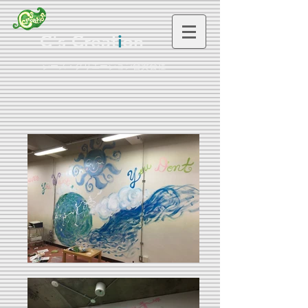
C's Creat
i
on
シーズ・クリエーション合資会社