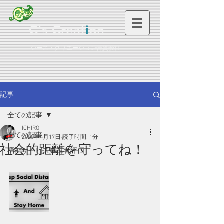
C's Creat
i
on
シーズ・クリエーション合資会社
記事
全ての記事
ICHIRO
全ての記事
2020年4月17日
読了時間: 1分
社会的距離を守ってね！
福祉サービス第三者評価