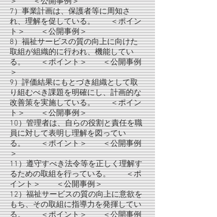
＞ ＜公開事例＞
7）事業計画は、保護者等に周知さ
れ、理解を促している。 ＜ポイン
ト＞ ＜公開事例＞
8）福祉サービスの質の向上に向けた
取組が組織的に行われ、機能してい
る。 ＜ポイント＞ ＜公開事例
＞
9）評価結果にもとづき組織として取
り組むべき課題を明確にし、計画的な
改善策を実施している。 ＜ポイン
ト＞ ＜公開事例＞
10）管理者は、自らの役割と責任を職
員に対して表明し理解を図ってい
る。 ＜ポイント＞ ＜公開事例
＞
11）遵守すべき法令等を正しく理解す
るための取組を行っている。 ＜ポ
イント＞ ＜公開事例＞
12）福祉サービスの質の向上に意欲を
もち、その取組に指導力を発揮してい
る。 ＜ポイント＞ ＜公開事例