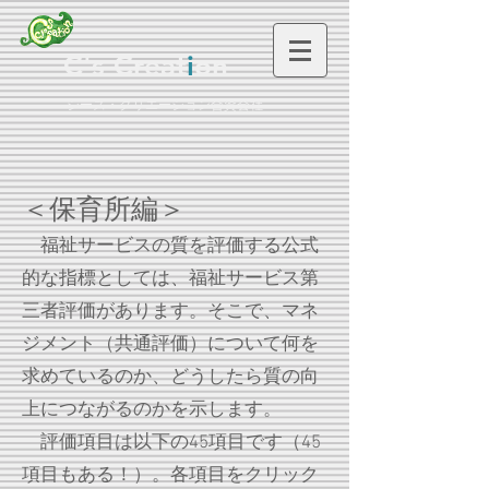
C's Creat
i
on
シーズ・クリエーション合資会社
＜保育
所編＞
福祉サービスの質を評価する公式
的な指標としては、福祉サービス第
三者評価があります。そこで、マネ
ジメント（共通評価）について何を
求めているのか、どうしたら質の向
上につながるのかを示します。
評価項目は以下の45項目です（45
項目もある！）。各項目をクリック