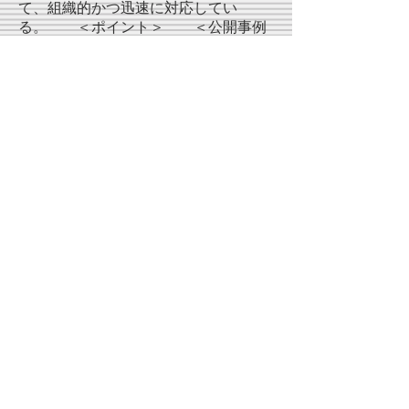
て、組織的かつ迅速に対応してい
る。 ＜ポイント＞ ＜公開事例
＞
37）安心・安全な福祉サービスの提供
を目的とするリスクマネジメント体制
が構築されている。 ＜ポイント
＞ ＜公開事例＞
38）感染症の予防や発生時における子
どもの安全確保のための体制を整備
し、取組を行っている。 ＜ポイン
ト＞ ＜公開事例＞
39）災害時における子どもの安全確保
のための取組を組織的に行ってい
る。 ＜ポイント＞ ＜公開事例
＞
40）保育について標準的な実施方法が
文書化され保育が提供されてい
る。 ＜ポイント＞ ＜公開事例
＞
41）標準的な実施方法について見直し
をする仕組みが確立している。 ＜